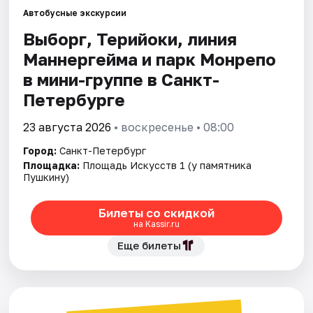
Автобусные экскурсии
Выборг, Терийоки, линия
Города
Маннергейма и парк Монрепо
Площадки
в мини-группе в Санкт-
Петербурге
Артисты
23 августа 2026
• воскресенье • 08:00
Рейтинги
Город:
Санкт-Петербург
Площадка:
Площадь Искусств 1 (у памятника
Пушкину)
Билеты со скидкой
на Kassir.ru
Еще билеты