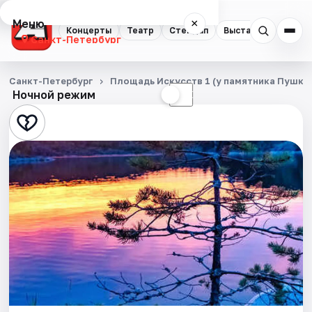
Меню
×
Концерты
Театр
Стендап
Выставки
Квест
Санкт-Петербург
Концерты
Санкт-Петербург
Площадь Искусств 1 (у памятника Пушки
Ночной режим
☀
☾
Театр
Стендап
Выставки
Квесты
Экскурсии
Спорт
События