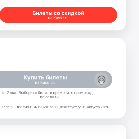
Билеты со скидкой
на Kassir.ru
Купить билеты
на Kassir.ru
2 шаг. Выберите билет и примените промокод
до оплаты
 erid: 25H8d7vbP8SRTvHZrUcdLB.
Действует до 31 августа 2026