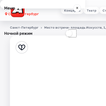
Меню
×
Концерты
Театр
С
Санкт-Петербург
Концерты
Санкт-Петербург
Место встречи- площадь Искусств, 1
Ночной режим
☀
☾
Театр
Стендап
Выставки
Квесты
Экскурсии
Спорт
События