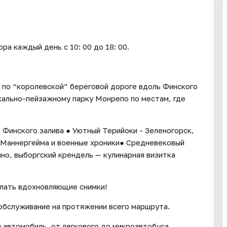
каждый день c 10: 00 до 18: 00.
 по “королевской” береговой дороге вдоль Финского
кально-пейзажному парку Монрепо по местам, где
 Финского залива ● Уютный Терийоки - Зеленогорск,
я Маннергейма и военные хроники● Средневековый
но, выборгский крендель — кулинарная визитка
елать вдохновляющие снимки!
обслуживание на протяжении всего маршрута.
 автомобиль, от легкового до микроавтобуса.