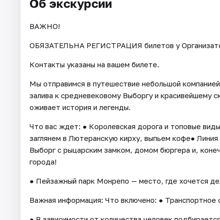
Об экскурсии
ВАЖНО!
ОБЯЗАТЕЛЬНА РЕГИСТРАЦИЯ билетов у Организатора 
Контакты указаны на вашем билете.
Мы отправимся в путешествие небольшой компанией
залива к средневековому Выборгу и красивейшему с
оживает история и легенды.
Что вас ждет: ● Королевская дорога и топовые виды
заглянем в Лютеранскую кирху, выпьем кофе● Лини
Выборг с рыцарским замком, домом бюргера и, конеч
города!
● Пейзажный парк Монрепо — место, где хочется д
Важная информация: Что включено: ● Транспортное 
● В зависимости от количества человек подбирается