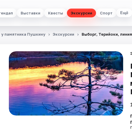
тендап
Выставки
Квесты
Экскурсии
Спорт
Ещё
, у памятника Пушкину
Экскурсии
Выборг, Терийоки, линия