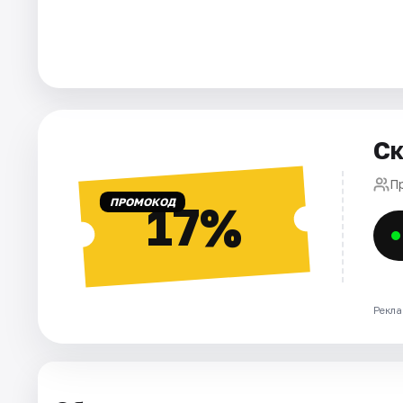
Города
Площадки
Артисты
Ск
Рейтинги
П
ПРОМОКОД
17%
Рекла