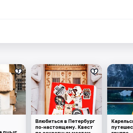
.
Влюбиться в Петербург
Карельс
по-настоящему. Квест
путешес
РАДНЫЕ
по секретным местам
группе