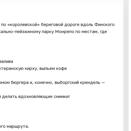
 по «королевской» береговой дороге вдоль Финского
кально-пейзажному парку Монрепо по местам, где
залива
ютеранскую кирху, выпьем кофе
мом бюргера и, конечно, выборгский крендель —
я делать вдохновляющие снимки!
его маршрута.