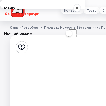
Меню
×
Концерты
Театр
С
Санкт-Петербург
Концерты
Санкт-Петербург
Площадь Искусств 1 (у памятника Пу
Ночной режим
☀
☾
Театр
Стендап
Выставки
Квесты
Экскурсии
Спорт
События