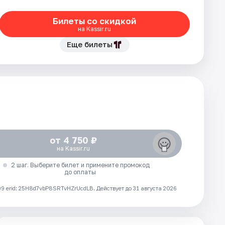
Билеты со скидкой
на Kassir.ru
Еще билеты
от 4 750 ₽
на Kassir.ru
2 шаг. Выберите билет и примените промокод
до оплаты
 erid: 25H8d7vbP8SRTvHZrUcdLB.
Действует до 31 августа 2026