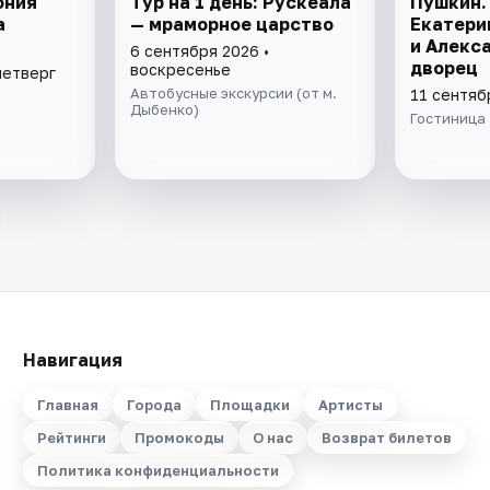
ония
Тур на 1 день: Рускеала
Пушкин.
а
— мраморное царство
Екатери
и Алекс
6 сентября 2026 •
дворец
воскресенье
четверг
Автобусные экскурсии (от м.
11 сентяб
Дыбенко)
Гостиница
Навигация
Главная
Города
Площадки
Артисты
Рейтинги
Промокоды
О нас
Возврат билетов
Политика конфиденциальности