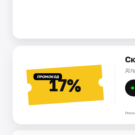
Города
Площадки
Артисты
Ск
Рейтинги
П
ПРОМОКОД
17%
Рекла