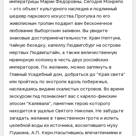
императрицы Марии Федоровны. Сегодня Монрепо
– это объект культурного наследия и подлинный
шедевр паркового искусства.Прогулка по его
живописным тропам подарит вам бесконечное
любование Выборгским заливом. Вы увидите
знаковые достопримечательности: Храм Нептуна,
Чайную беседку, капеллу Людвигсбург на острове
мертвых Людвигштайн, а также величественную
мраморную колонну в честь двух российских
императоров. По желанию, можно заглянуть в
Главный Усадебный дом, добраться до "Края света"
или пройтись по экотропе вдоль побережья,
наслаждаясь видами скалистых островов. Во время
экскурсии гид познакомит вас с карело-финским
эпосом "Калевала", памятник герою которого
находится в ущелье Святого Николая. Не забудьте
загадать желание в таинственном гроте и испить
целебной воды из источника, восхитившего музу
Пушкина, А.П. Керн.Насытившись впечатлениями и