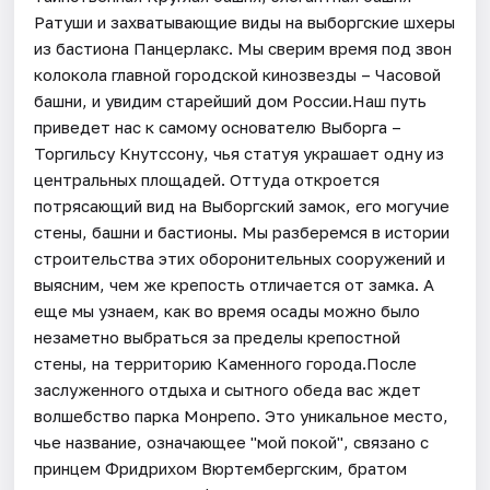
Ратуши и захватывающие виды на выборгские шхеры
из бастиона Панцерлакс. Мы сверим время под звон
колокола главной городской кинозвезды – Часовой
башни, и увидим старейший дом России.Наш путь
приведет нас к самому основателю Выборга –
Торгильсу Кнутссону, чья статуя украшает одну из
центральных площадей. Оттуда откроется
потрясающий вид на Выборгский замок, его могучие
стены, башни и бастионы. Мы разберемся в истории
строительства этих оборонительных сооружений и
выясним, чем же крепость отличается от замка. А
еще мы узнаем, как во время осады можно было
незаметно выбраться за пределы крепостной
стены, на территорию Каменного города.После
заслуженного отдыха и сытного обеда вас ждет
волшебство парка Монрепо. Это уникальное место,
чье название, означающее "мой покой", связано с
принцем Фридрихом Вюртембергским, братом