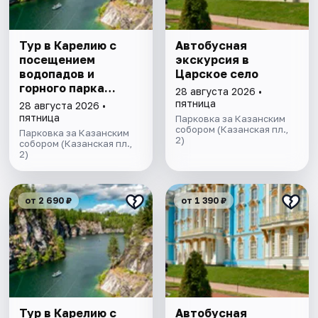
Тур в Карелию с
Автобусная
посещением
экскурсия в
водопадов и
Царское село
горного парка
28 августа 2026 •
«Рускеала»
пятница
28 августа 2026 •
пятница
Парковка за Казанским
собором (Казанская пл.,
Парковка за Казанским
2)
собором (Казанская пл.,
2)
от 2 690 ₽
от 1 390 ₽
Тур в Карелию с
Автобусная