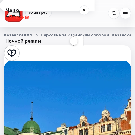
Меню
×
Концерты
Москва
Концерты
Казанская пл.
Парковка за Казанским собором (Казанская п
Ночной режим
☀
☾
Города
Площадки
Артисты
Рейтинги