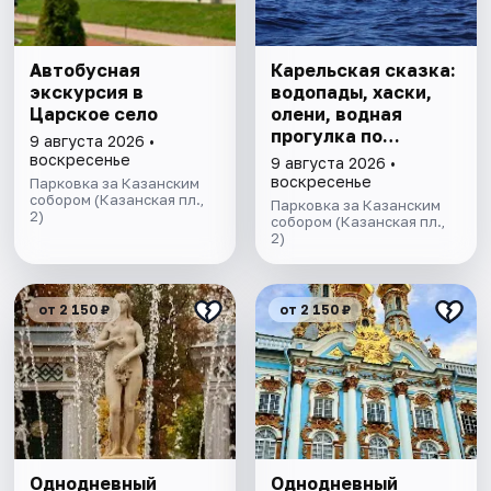
Автобусная
Карельская сказка:
экскурсия в
водопады, хаски,
Царское село
олени, водная
прогулка по
9 августа 2026 •
Ладожским шхерам
воскресенье
9 августа 2026 •
на катере,
воскресенье
Парковка за Казанским
собором (Казанская пл.,
знакомство с
Парковка за Казанским
2)
лютеранской
собором (Казанская пл.,
2)
кирхой.
от 2 150 ₽
от 2 150 ₽
Однодневный
Однодневный