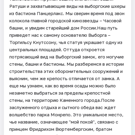
Ратуши и захватывающие виды на выборгские шхеры
из бастиона Панцерлакс. Мы сверим время под звон
колокола главной городской кинозвезды – Часовой
башни, и увидим старейший дом России.Наш путь
приведет нас к самому основателю Выборга –
Торгильсу Кнутссону, чья статуя украшает одну из
центральных площадей. Оттуда откроется
потрясающий вид на Выборгский замок, его могучие
стены, башни и бастионы. Мы разберемся в истории
строительства этих оборонительных сооружений и
выясним, чем же крепость отличается от замка. А
еще мы узнаем, как во время осады можно было
незаметно выбраться за пределы крепостной
стены, на территорию Каменного города.После
заслуженного отдыха и сытного обеда вас ждет
волшебство парка Монрепо. Это уникальное место,
чье название, означающее "мой покой", связано с
принцем Фридрихом Вюртембергским, братом