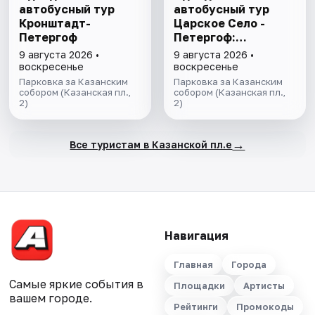
автобусный тур
автобусный тур
Кронштадт-
Царское Село -
Петергоф
Петергоф:
"Янтарная комната
9 августа 2026 •
9 августа 2026 •
и Фонтаны
воскресенье
воскресенье
Петергофа за 1
Парковка за Казанским
Парковка за Казанским
собором (Казанская пл.,
день"
собором (Казанская пл.,
2)
2)
→
Все туристам в Казанской пл.е
Навигация
Главная
Города
Самые яркие события в
Площадки
Артисты
вашем городе.
Рейтинги
Промокоды