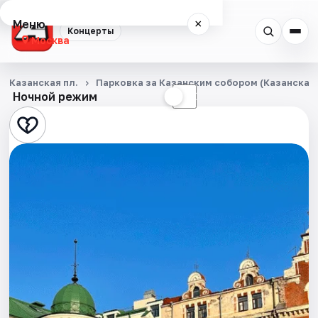
Меню
×
Концерты
Москва
Концерты
Казанская пл.
Парковка за Казанским собором (Казанская п
Ночной режим
☀
☾
Города
Площадки
Артисты
Рейтинги