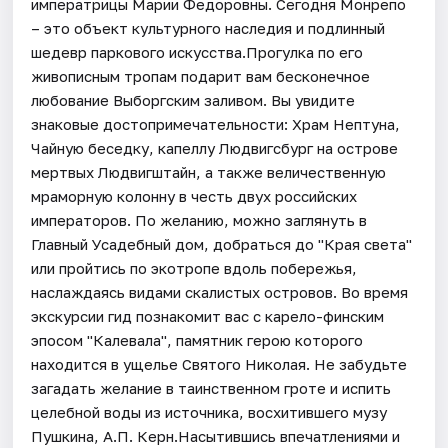
императрицы Марии Федоровны. Сегодня Монрепо
– это объект культурного наследия и подлинный
шедевр паркового искусства.Прогулка по его
живописным тропам подарит вам бесконечное
любование Выборгским заливом. Вы увидите
знаковые достопримечательности: Храм Нептуна,
Чайную беседку, капеллу Людвигсбург на острове
мертвых Людвигштайн, а также величественную
мраморную колонну в честь двух российских
императоров. По желанию, можно заглянуть в
Главный Усадебный дом, добраться до "Края света"
или пройтись по экотропе вдоль побережья,
наслаждаясь видами скалистых островов. Во время
экскурсии гид познакомит вас с карело-финским
эпосом "Калевала", памятник герою которого
находится в ущелье Святого Николая. Не забудьте
загадать желание в таинственном гроте и испить
целебной воды из источника, восхитившего музу
Пушкина, А.П. Керн.Насытившись впечатлениями и