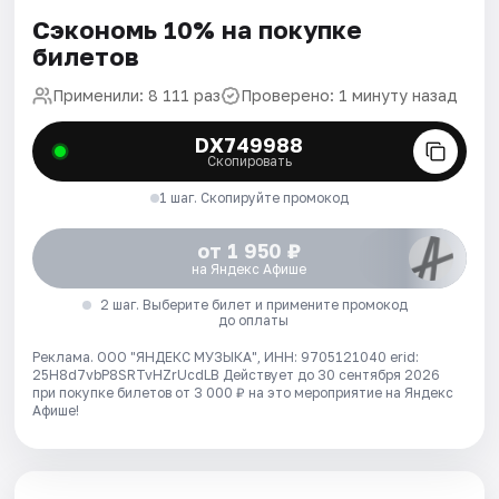
Сэкономь 10% на покупке
билетов
Применили: 8 111 раз
Проверено: 1 минуту назад
DX749988
Скопировать
1 шаг. Скопируйте промокод
от 1 950 ₽
на Яндекс Афише
2 шаг. Выберите билет и примените промокод
до оплаты
Реклама. ООО "ЯНДЕКС МУЗЫКА", ИНН: 9705121040 erid:
25H8d7vbP8SRTvHZrUcdLB
Действует до 30 сентября 2026
при покупке билетов от 3 000 ₽ на это мероприятие на Яндекс
Афише!