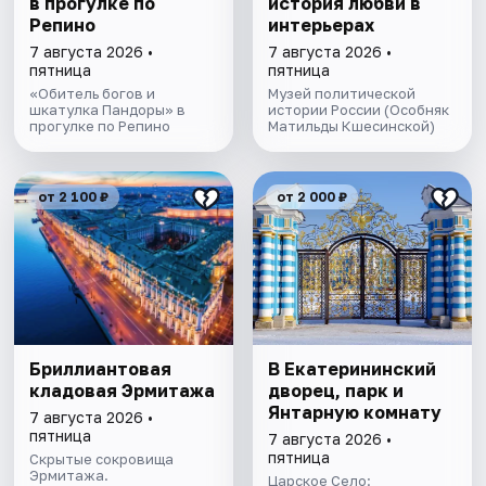
в прогулке по
история любви в
Репино
интерьерах
7 августа 2026 •
7 августа 2026 •
пятница
пятница
«Обитель богов и
Музей политической
шкатулка Пандоры» в
истории России (Особняк
прогулке по Репино
Матильды Кшесинской)
от 2 100 ₽
от 2 000 ₽
Бриллиантовая
В Екатерининский
кладовая Эрмитажа
дворец, парк и
Янтарную комнату
7 августа 2026 •
пятница
7 августа 2026 •
пятница
Скрытые сокровища
Эрмитажа.
Царское Село: