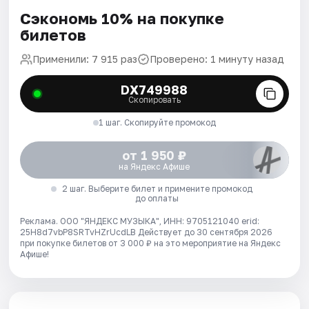
Сэкономь 10% на покупке
билетов
Применили: 7 915 раз
Проверено: 1 минуту назад
DX749988
Скопировать
1 шаг. Скопируйте промокод
от 1 950 ₽
на Яндекс Афише
2 шаг. Выберите билет и примените промокод
до оплаты
Реклама. ООО "ЯНДЕКС МУЗЫКА", ИНН: 9705121040 erid:
25H8d7vbP8SRTvHZrUcdLB
Действует до 30 сентября 2026
при покупке билетов от 3 000 ₽ на это мероприятие на Яндекс
Афише!