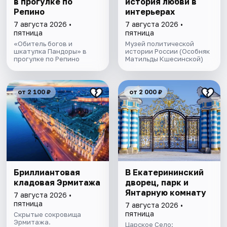
в прогулке по
история любви в
Репино
интерьерах
7 августа 2026 •
7 августа 2026 •
пятница
пятница
«Обитель богов и
Музей политической
шкатулка Пандоры» в
истории России (Особняк
прогулке по Репино
Матильды Кшесинской)
от 2 100 ₽
от 2 000 ₽
Бриллиантовая
В Екатерининский
кладовая Эрмитажа
дворец, парк и
Янтарную комнату
7 августа 2026 •
пятница
7 августа 2026 •
пятница
Скрытые сокровища
Эрмитажа.
Царское Село: