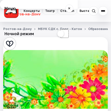
Меню
×
Концерты
Театр
Стендап
Выставки
Квест
Ростов-на-Дону
Концерты
Ростов-на-Дону
МБУК СДК с. Порт - Катон
Образование
Ночной режим
☀
☾
Театр
Стендап
Выставки
Квесты
Экскурсии
Спорт
События