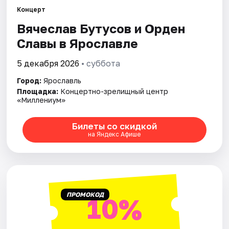
Города
Концерт
Вячеслав Бутусов и Орден
Площадки
Славы в Ярославле
Артисты
5 декабря 2026
• суббота
Рейтинги
Город:
Ярославль
Площадка:
Концертно-зрелищный центр
«Миллениум»
Билеты со скидкой
на Яндекс Афише
ПРОМОКОД
10%