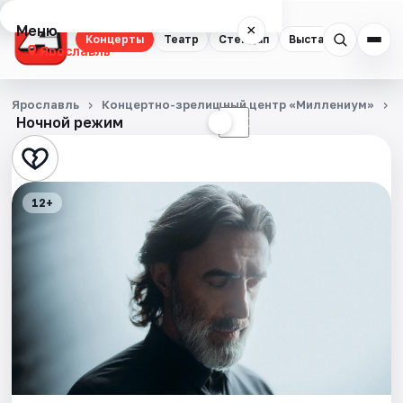
Меню
×
Концерты
Театр
Стендап
Выставки
Квест
Ярославль
Концерты
Ярославль
Концертно-зрелищный центр «Миллениум»
Ночной режим
☀
☾
Театр
Стендап
12+
Выставки
Квесты
Экскурсии
События