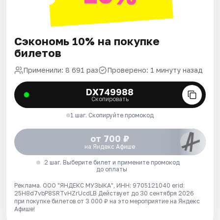
Сэкономь 10% на покупке
билетов
Применили: 8 691 раз
Проверено: 1 минуту назад
DX749988
Скопировать
1 шаг. Скопируйте промокод
от 700 ₽
на Яндекс Афише
2 шаг. Выберите билет и примените промокод
до оплаты
Реклама. ООО "ЯНДЕКС МУЗЫКА", ИНН: 9705121040 erid:
25H8d7vbP8SRTvHZrUcdLB
Действует до 30 сентября 2026
при покупке билетов от 3 000 ₽ на это мероприятие на Яндекс
Афише!