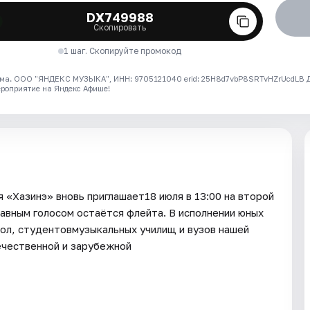
DX749988
Скопировать
1 шаг. Скопируйте промокод
ма. ООО "ЯНДЕКС МУЗЫКА", ИНН: 9705121040 erid: 25H8d7vbP8SRTvHZrUcdLB
ероприятие на Яндекс Афише!
 «Хазинэ» вновь приглашает18 июля в 13:00 на второй
лавным голосом остаётся флейта. В исполнении юных
ол, студентовмузыкальных училищ и вузов нашей
ечественной и зарубежной