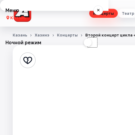
Меню
×
Концерты
Театр
Казань
Концерты
Казань
Хазинэ
Концерты
Второй концерт цикла
Ночной режим
☀
☾
Театр
Стендап
Выставки
Квесты
Экскурсии
Спорт
События