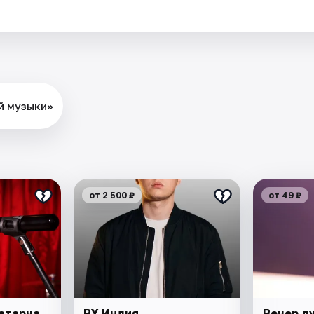
й музыки»
от 2 500 ₽
от 49 ₽
атарча
BY Индия
Вечер д