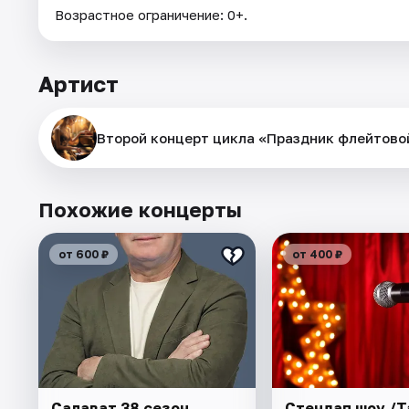
Возрастное ограничение: 0+.
Артист
Второй концерт цикла «Праздник флейтово
Похожие концерты
от 600 ₽
от 400 ₽
Салават 38 сезон
Стендап шоу /Т