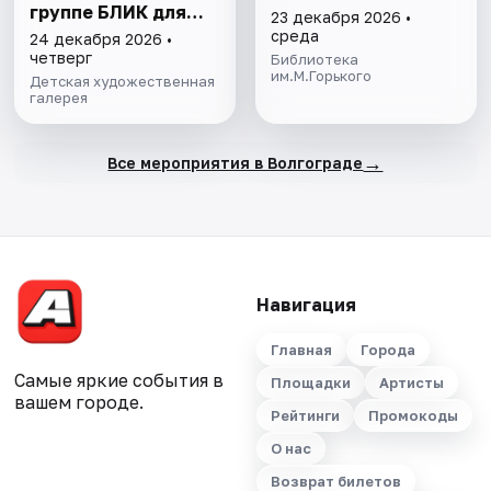
группе БЛИК для
23 декабря 2026 •
детей от 3 до 7 лет
среда
24 декабря 2026 •
четверг
Библиотека
им.М.Горького
Детская художественная
галерея
→
Все мероприятия в Волгограде
Навигация
Главная
Города
Самые яркие события в
Площадки
Артисты
вашем городе.
Рейтинги
Промокоды
О нас
Возврат билетов