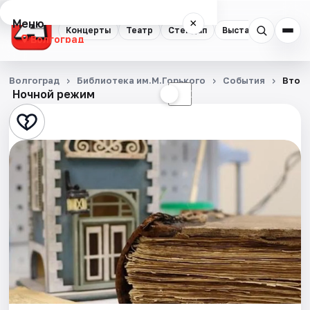
Меню
×
Концерты
Театр
Стендап
Выставки
Квест
Волгоград
Концерты
Волгоград
Библиотека им.М.Горького
События
Второ
Ночной режим
☀
☾
Театр
Стендап
Выставки
Квесты
Экскурсии
Спорт
События