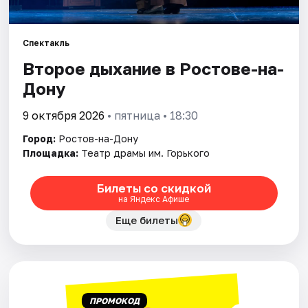
Города
Спектакль
Второе дыхание в Ростове-на-
Площадки
Дону
Артисты
9 октября 2026
• пятница • 18:30
Рейтинги
Город:
Ростов-на-Дону
Площадка:
Театр драмы им. Горького
Билеты со скидкой
на Яндекс Афише
Еще билеты
ПРОМОКОД