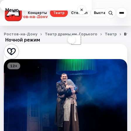
Меню
×
Концерты
Театр
Стендап
Выставки
Квест
Ростов-на-Дону
Концерты
Ростов-на-Дону
Театр драмы им. Горького
Театр
Вт
Ночной режим
☀
☾
Театр
Стендап
12+
Выставки
Квесты
Экскурсии
Спорт
События