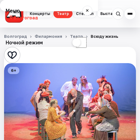
Меню
×
Концерты
Театр
Стендап
Выставки
Квест
Волгоград
Концерты
Волгоград
Филармония
Театр
Всюду жизнь
Ночной режим
☀
☾
Театр
Стендап
6+
Выставки
Квесты
Экскурсии
Спорт
События