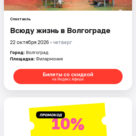
Города
Спектакль
Всюду жизнь в Волгограде
Площадки
22 октября 2026
• четверг
Артисты
Город:
Волгоград
Рейтинги
Площадка:
Филармония
Билеты со скидкой
на Яндекс Афише
ПРОМОКОД
10%