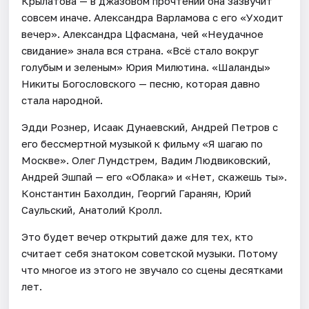
Крылатова — в джазовом прочтении она зазвучит
совсем иначе. Александра Варламова с его «Уходит
вечер». Александра Цфасмана, чей «Неудачное
свидание» знала вся страна. «Всё стало вокруг
голубым и зеленым» Юрия Милютина. «Шаланды»
Никиты Богословского — песню, которая давно
стала народной.
Эдди Рознер, Исаак Дунаевский, Андрей Петров с
его бессмертной музыкой к фильму «Я шагаю по
Москве». Олег Лундстрем, Вадим Людвиковский,
Андрей Эшпай — его «Облака» и «Нет, скажешь ты».
Константин Бахолдин, Георгий Гаранян, Юрий
Саульский, Анатолий Кролл.
Это будет вечер открытий даже для тех, кто
считает себя знатоком советской музыки. Потому
что многое из этого не звучало со сцены десятками
лет.