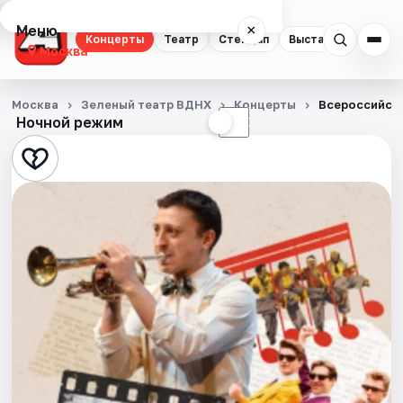
Меню
×
Концерты
Театр
Стендап
Выставки
Квест
Москва
Концерты
Москва
Зеленый театр ВДНХ
Концерты
Всероссийски
Ночной режим
☀
☾
Театр
Стендап
Выставки
Квесты
Экскурсии
Спорт
События