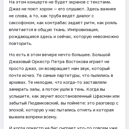
На этом концерте не будет экранов с текстами.
Джаз не поют хором — его слушают. Здесь важнее
не слова, а то, как труба ведёт диалог с
саксофоном, как контрабас задаёт ритм, как рояль
вплетается в общую ткань. Импровизация,
рождающаяся здесь и сейчас, которую невозможно
повторить.
Но есть в этом вечере нечто большее. Большой
Джазовый Оркестр Петра Востокова играет не
просто джаз, он возвращает нам звук, который
почти исчез. Те самые партитуры, что пылились в
архивах. Те мелодии, что когда-то заставляли
замирать залы, а потом ушли в тень. Когда вы
услышите, как звучит восстановленный Цфасман или
забытый Людвиковский, вы поймёте: это разговор с
эпохой, которую у нас пытались отнять и которая
выжила вопреки всему.
И когда оркестр на бис сыграет что-то совсем уже