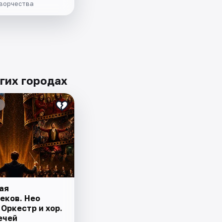
творчества
гих городах
ая
еков. Нео
Оркестр и хор.
ечей