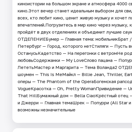
киноистории на большом экране и атмосфера 4000 с
кино.Этот вечер станет идеальным выбором для свид
всех, кто любит кино, ценит живую музыку и хочет п
впечатлений.Погрузитесь в мир кино через музыку,
пройдёт в двух отделениях и объединит лучшие сау
ОТДЕЛЕНИЕБумер — Главная тема: мобильникБрат / 
Петербург — Город, которого нетСтиляги — Пусть в
ОстанусьКадетство — На перегонки с ветромНе род
любовьСодержанки — My LoveСлово пацана — Попур
ЛететьМастер и Маргарита — Тема Воланда2 ОТДЕ
шоумен — This Is MeМайкл — Billie Jean, Thriller, 
оперы — The Phantom of the OperaБогемская рапсо
VogueКрасотка — Oh, Pretty WomanПривидение — Un
That HillБумажный дом — Bella CiaoКрёстный отец 
и Джерри — Главная темаШрек — Попурри (All Star и
возможны незначительные