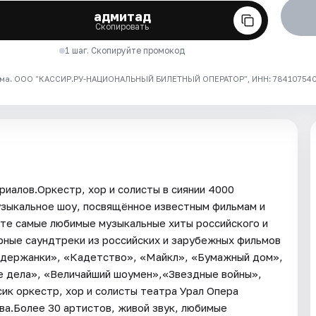
адмитад
Скопировать
1 шаг. Скопируйте промокод
ма. ООО "КАССИР.РУ-НАЦИОНАЛЬНЫЙ БИЛЕТНЫЙ ОПЕРАТОР", ИНН: 7841075409
риалов.Оркестр, хор и солисты в сиянии 4000
узыкальное шоу, посвящённое известным фильмам и
ите самые любимые музыкальные хиты российского и
рные саундтреки из российских и зарубежных фильмов
Содержанки», «Кадетство», «Майкл», «Бумажный дом»,
е дела», «Величайший шоумен»,«Звездные войны»,
сик оркестр, хор и солисты театра Урал Опера
а.Более 30 артистов, живой звук, любимые