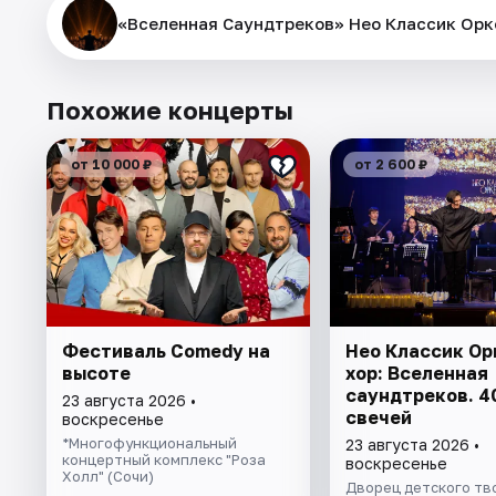
«Вселенная Саундтреков» Нео Классик Орке
Похожие концерты
от 10 000 ₽
от 2 600 ₽
Фестиваль Comedy на
Нео Классик Ор
высоте
хор: Вселенная
саундтреков. 4
23 августа 2026 •
свечей
воскресенье
*Многофункциональный
23 августа 2026 •
концертный комплекс "Роза
воскресенье
Холл" (Сочи)
Дворец детского тв