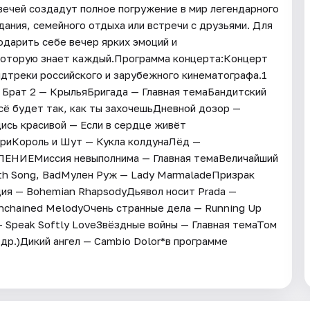
вечей создадут полное погружение в мир легендарного
ания, семейного отдыха или встречи с друзьями. Для
одарить себе вечер ярких эмоций и
 которую знает каждый.Программа концерта:Концерт
ндтреки российского и зарубежного кинематографа.1
Брат 2 — КрыльяБригада — Главная темаБандитский
сё будет так, как ты захочешьДневной дозор —
ись красивой — Если в сердце живёт
риКороль и Шут — Кукла колдунаЛёд —
ЛЕНИЕМиссия невыполнима — Главная темаВеличайший
Earth Song, BadМулен Руж — Lady MarmaladeПризрак
дия — Bohemian RhapsodyДьявол носит Prada —
chained MelodyОчень странные дела — Running Up
— Speak Softly LoveЗвёздные войны — Главная темаТом
 др.)Дикий ангел — Cambio Dolor*в программе