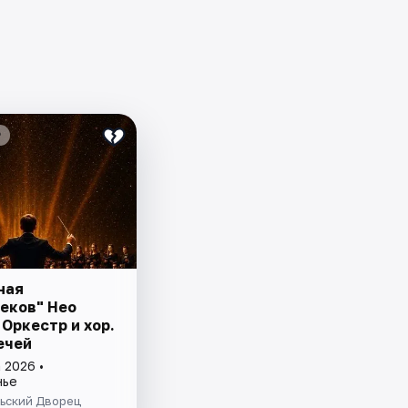
₽
ная
еков" Нео
Оркестр и хор.
ечей
 2026 •
нье
ьский Дворец