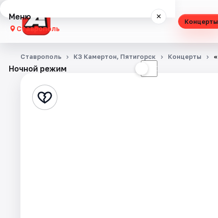
Меню
×
Концерты
Ставрополь
Концерты
Ставрополь
КЗ Камертон, Пятигорск
Концерты
«
Ночной режим
☀
☾
Театр
Стендап
Выставки
Спорт
События
Города