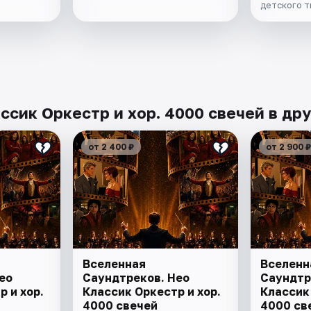
детского 
сик Оркестр и хор. 4000 свечей в дру
от 2 400 ₽
от 2 900 ₽
Вселенная
Вселенн
ео
Саундтреков. Нео
Саундтр
 и хор.
Классик Оркестр и хор.
Классик 
4000 свечей
4000 св