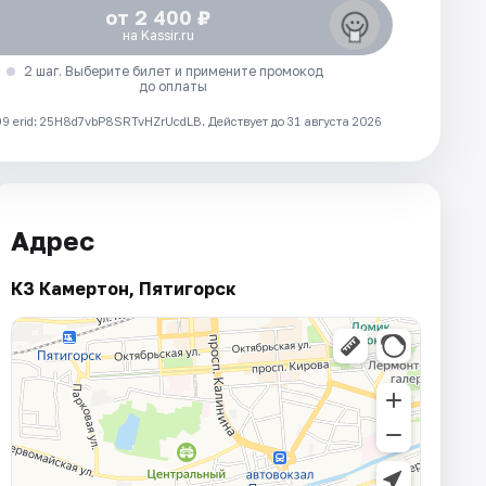
от 2 400 ₽
на Kassir.ru
2 шаг. Выберите билет и примените промокод
до оплаты
 erid: 25H8d7vbP8SRTvHZrUcdLB.
Действует до 31 августа 2026
Адрес
КЗ Камертон, Пятигорск