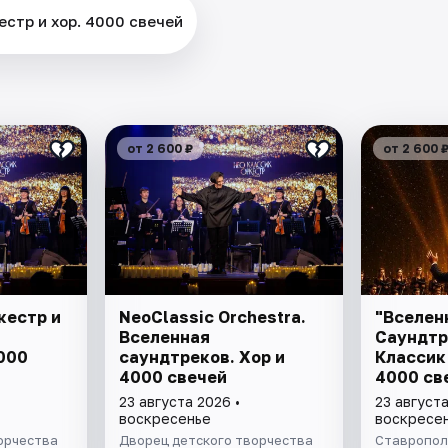
стр и хор. 4000 свечей
от 2 600 ₽
от 2 600 
кестр и
NeoClassic Orchestra.
"Вселен
Вселенная
Саундтр
000
саундтреков. Хор и
Классик 
4000 свечей
4000 св
23 августа 2026 •
23 августа
воскресенье
воскресе
орчества
Дворец детского творчества
Ставропол