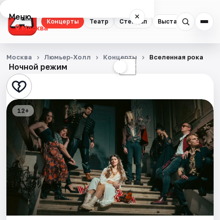
Меню
×
Концерты
Театр
Стендап
Выставки
Квест
Москва
Концерты
Москва
Люмьер-Холл
Концерты
Вселенная рока
Ночной режим
☀
☾
Театр
Стендап
12+
Выставки
Квесты
Экскурсии
Спорт
События