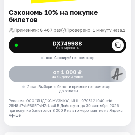
Сэкономь 10% на покупке
билетов
Применили: 8 467 раз
Проверено: 1 минуту назад
DX749988
Скопировать
1 шаг. Скопируйте промокод
от 1 000 ₽
на Яндекс Афише
2 шаг. Выберите билет и примените промокод
до оплаты
Реклама. ООО "ЯНДЕКС МУЗЫКА", ИНН: 9705121040 erid:
25H8d7vbP8SRTvHZrUcdLB
Действует до 30 сентября 2026
при покупке билетов от 3 000 ₽ на это мероприятие на Яндекс
Афише!