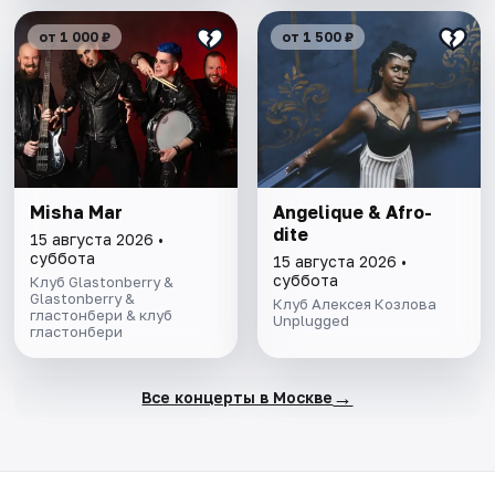
от 1 000 ₽
от 1 500 ₽
Misha Mar
Angelique & Afro-
dite
15 августа 2026 •
суббота
15 августа 2026 •
суббота
Клуб Glastonberry &
Glastonberry &
Клуб Алексея Козлова
гластонбери & клуб
Unplugged
гластонбери
→
Все концерты в Москве