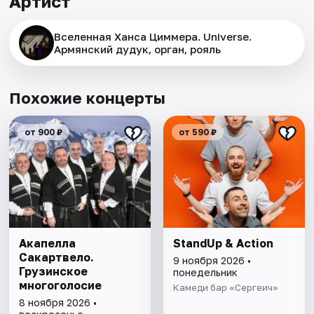
Артист
Вселенная Ханса Циммера. Universe.
Армянский дудук, орган, рояль
Похожие концерты
от 900 ₽
от 590 ₽
Акапелла
StandUp & Action
Сакартвело.
9 ноября 2026 •
Грузинское
понедельник
многоголосие
Камеди бар «Сергеич»
8 ноября 2026 •