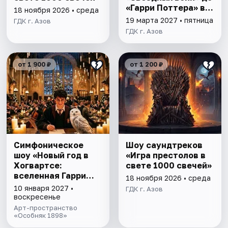
«Гарри Поттера» в
18 ноября 2026 • среда
свете 1000 свечей
19 марта 2027 • пятница
ГДК г. Азов
ГДК г. Азов
от 1 900 ₽
от 1 200 ₽
Симфоническое
Шоу саундтреков
шоу «Новый год в
«Игра престолов в
Хогвартсе:
свете 1000 свечей»
вселенная Гарри
18 ноября 2026 • среда
Поттера»
10 января 2027 •
ГДК г. Азов
воскресенье
Арт-пространство
«Особняк 1898»