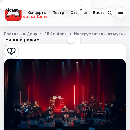
Меню
×
Концерты
Театр
Стендап
Выставки
Квест
Ростов-на-Дону
Концерты
Ростов-на-Дону
ГДК г. Азов
Инструментальная музыка
Ночной режим
☀
☾
Театр
Стендап
Выставки
Квесты
Экскурсии
Спорт
События