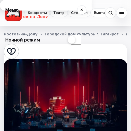
Меню
×
Концерты
Театр
Стендап
Выставки
Квест
Ростов-на-Дону
Концерты
Ростов-на-Дону
Городской дом культуры г. Таганрог
Ин
Ночной режим
☀
☾
Театр
Стендап
Выставки
Квесты
Экскурсии
Спорт
События