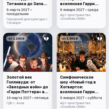
Титаника до Запаха
вселенная Гарри
женщины» в свете
Поттера»
8 марта 2027 •
6 января 2027 • среда
1000 свечей
понедельник
Арт-пространство
«Особняк 1898»
Городской дом культуры г.
Таганрог
от 1 200 ₽
от 1 900 ₽
Золотой век
Симфоническое
Голливуда: от
шоу «Новый год в
«Звездных войн» до
Хогвартсе:
«Гарри Поттера» в
вселенная Гарри
свете 1000 свечей
Поттера»
19 марта 2027 • пятница
9 января 2027 • суббота
ГДК г. Азов
Арт-пространство
«Особняк 1898»