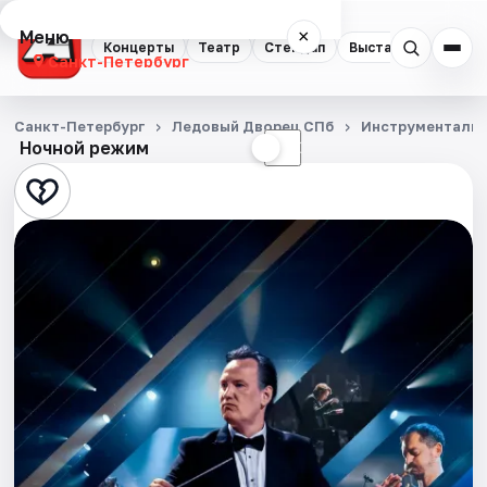
Меню
×
Концерты
Театр
Стендап
Выставки
Квест
Санкт-Петербург
Концерты
Санкт-Петербург
Ледовый Дворец СПб
Инструментальн
Ночной режим
☀
☾
Театр
Стендап
Выставки
Квесты
Экскурсии
Спорт
События