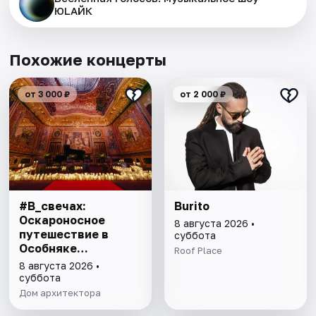
ЮLAЙК
Похожие концерты
от 3 000 ₽
от 2 000 ₽
#В_свечах:
Burito
Оскароносное
8 августа 2026 •
путешествие в
суббота
Особняке
Roof Place
Половцова
8 августа 2026 •
суббота
Дом архитектора