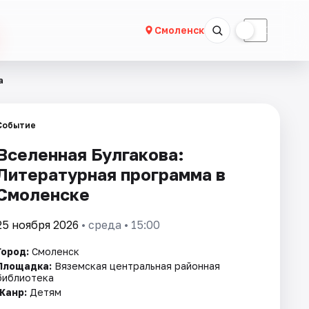
☀
☾
Смоленск
а
Событие
Вселенная Булгакова:
Литературная программа в
Смоленске
25 ноября 2026
• среда • 15:00
Город:
Смоленск
Площадка:
Вяземская центральная районная
библиотека
Жанр:
Детям