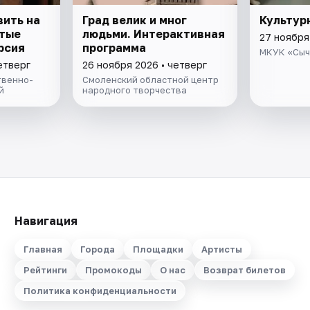
вить на
Град велик и мног
Культур
итые
людьми. Интерактивная
27 ноября
рсия
программа
МКУК «Сыч
етверг
26 ноября 2026 • четверг
твенно-
Смоленский областной центр
й
народного творчества
Навигация
Главная
Города
Площадки
Артисты
Рейтинги
Промокоды
О нас
Возврат билетов
Политика конфиденциальности