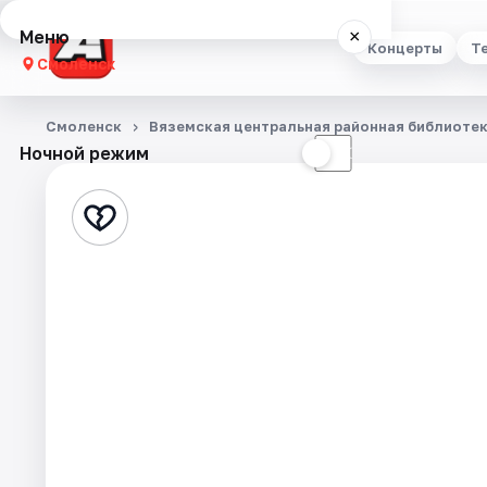
Меню
×
Концерты
Т
Смоленск
Концерты
Смоленск
Вяземская центральная районная библиоте
Ночной режим
☀
☾
Театр
Стендап
Выставки
Экскурсии
Спорт
События