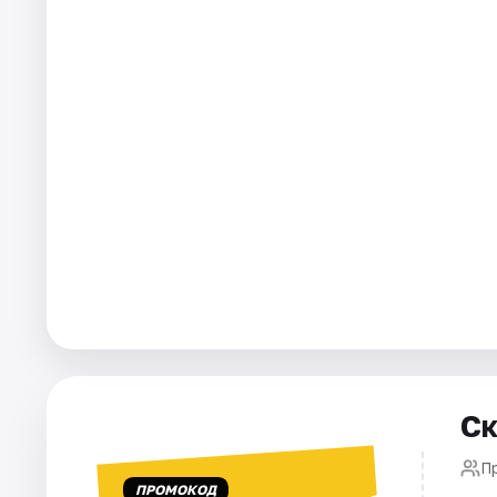
Города
Площадки
Артисты
Рейтинги
Ск
П
ПРОМОКОД