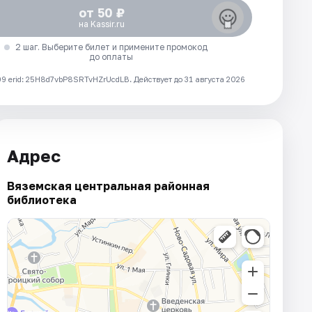
от 50 ₽
на Kassir.ru
2 шаг. Выберите билет и примените промокод
до оплаты
 erid: 25H8d7vbP8SRTvHZrUcdLB.
Действует до 31 августа 2026
Адрес
Вяземская центральная районная
библиотека