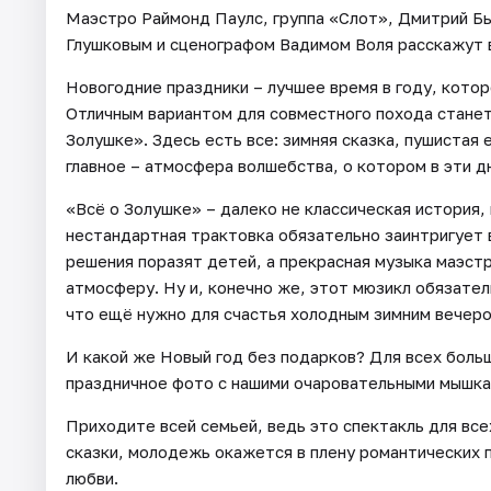
Маэстро Раймонд Паулс, группа «Слот», Дмитрий Б
Глушковым и сценографом Вадимом Воля расскажут в
Новогодние праздники – лучшее время в году, котор
Отличным вариантом для совместного похода станет
Золушке». Здесь есть все: зимняя сказка, пушистая 
главное – атмосфера волшебства, о котором в эти д
«Всё о Золушке» – далеко не классическая история,
нестандартная трактовка обязательно заинтригует 
решения поразят детей, а прекрасная музыка маэст
атмосферу. Ну и, конечно же, этот мюзикл обязатель
что ещё нужно для счастья холодным зимним вечеро
И какой же Новый год без подарков? Для всех больш
праздничное фото с нашими очаровательными мышкам
Приходите всей семьей, ведь это спектакль для все
сказки, молодежь окажется в плену романтических 
любви.