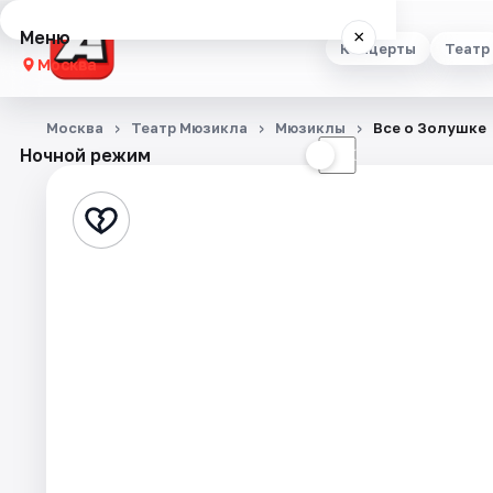
Меню
×
Концерты
Театр
Москва
Концерты
Москва
Театр Мюзикла
Мюзиклы
Все о Золушке
Ночной режим
☀
☾
Театр
Стендап
Выставки
Квесты
Экскурсии
Спорт
События