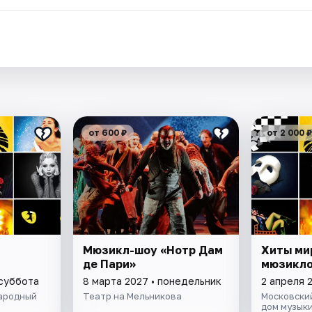
.
от 600 ₽
от 2 000 ₽
Мюзикл-шоу «Нотр Дам
Хиты ми
де Пари»
мюзикл
 суббота
8 марта 2027 • понедельник
2 апреля 
ародный
Театр на Мельникова
Московски
дом музык