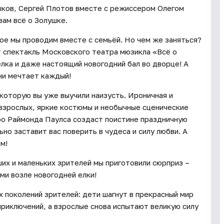
ыков, Сергей Плотов вместе с режиссером Олегом
ам всё о Золушке.
ое мы проводим вместе с семьёй. Но чем же заняться?
 спектакль Московского театра мюзикла «Всё о
елка и даже настоящий новогодний бал во дворце! А
ни мечтает каждый!
 которую вы уже выучили наизусть. Ироничная и
взрослых, яркие костюмы и необычные сценические
ро Раймонда Паулса создаст поистине праздничную
но заставит вас поверить в чудеса и силу любви. А
м!
их и маленьких зрителей мы приготовили сюрприз –
и возле новогодней елки!
х поколений зрителей: дети шагнут в прекрасный мир
приключений, а взрослые снова испытают великую силу