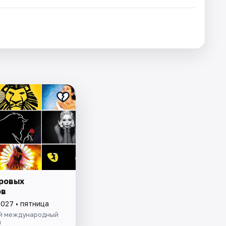
ровых
ов
2027 • пятница
й международный
и