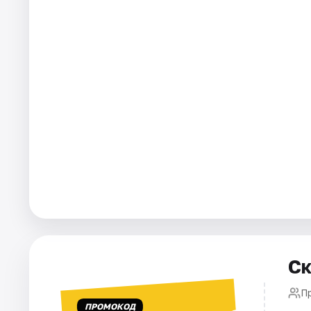
Города
Площадки
Артисты
Рейтинги
Ск
П
ПРОМОКОД