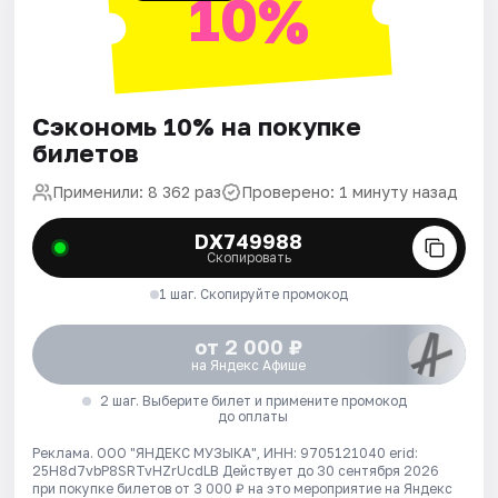
10%
Сэкономь 10% на покупке
билетов
Применили: 8 362 раз
Проверено: 1 минуту назад
DX749988
Скопировать
1 шаг. Скопируйте промокод
от 2 000 ₽
на Яндекс Афише
2 шаг. Выберите билет и примените промокод
до оплаты
Реклама. ООО "ЯНДЕКС МУЗЫКА", ИНН: 9705121040 erid:
25H8d7vbP8SRTvHZrUcdLB
Действует до 30 сентября 2026
при покупке билетов от 3 000 ₽ на это мероприятие на Яндекс