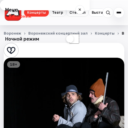
Меню
×
Концерты
Театр
Стендап
Выставки
Квест
Воронеж
Концерты
Воронеж
Воронежский концертный зал
Концерты
Вс
Ночной режим
☀
☾
Театр
Стендап
18+
Выставки
Квесты
Экскурсии
Спорт
События