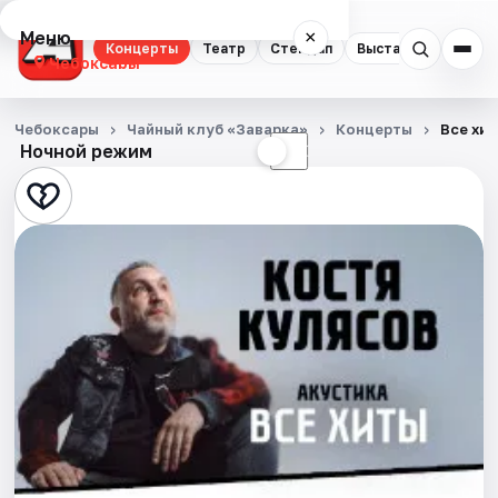
Меню
×
Концерты
Театр
Стендап
Выставки
Экску
Чебоксары
Концерты
Чебоксары
Чайный клуб «Заварка»
Концерты
Все хит
Ночной режим
☀
☾
Театр
Стендап
Выставки
Экскурсии
События
Города