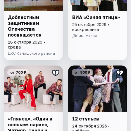
Доблестным
ВИА «Синяя птица»
защитникам
25 октября 2026 •
Отечества
воскресенье
посвящается
ДК им. Ухсая
28 октября 2026 •
среда
ЦКС Канашского района
от 700 ₽
от 900 ₽
«Глянец», «Один в
12 стульев
оленьем парке»,
24 октября 2026 •
Элтияр, Тайпи и
суббота