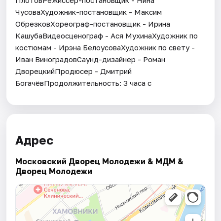
ЧусоваХудожник-постановщик - Максим
ОбрезковХореограф-постановщик - Ирина
КашубаВидеосценограф - Ася МухинаХудожник по
костюмам - Ирэна БелоусоваХудожник по свету -
Иван ВиноградовСаунд-дизайнер - Роман
ДворецкийПродюсер - Дмитрий
БогачёвПродолжительность: 3 часа с
Адрес
Московский Дворец Молодежи & МДМ &
Дворец Молодежи