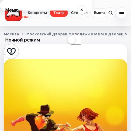
Меню
×
Концерты
Театр
Стендап
Выставки
Квест
Москва
Концерты
Москва
Московский Дворец Молодежи & МДМ & Дворец М
Ночной режим
☀
☾
Театр
Стендап
Выставки
Квесты
Экскурсии
Спорт
События