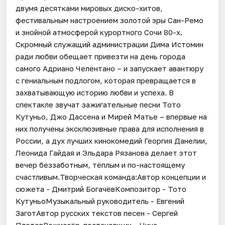
двумя десятками мировых диско-хитов,
фестивальным настроением золотой эры Сан-Ремо
и знойной атмосферой курортного Сочи 80-х.
Скромный служащий администрации Дима Истомин
ради любви обещает привезти на день города
самого Адриано Челентано – и запускает авантюру
с гениальным подлогом, которая превращается в
захватывающую историю любви и успеха. В
спектакле звучат зажигательные песни Тото
Кутуньо, Джо Дассена и Мирей Матье – впервые на
них получены эксклюзивные права для исполнения в
России, а дух лучших кинокомедий Георгия Данелии,
Леонида Гайдая и Эльдара Рязанова делает этот
вечер беззаботным, тёплым и по-настоящему
счастливым.Творческая команда:Автор концепции и
сюжета - Дмитрий БогачёвКомпозитор - Тото
КутуньоМузыкальный руководитель - Евгений
ЗаготАвтор русских текстов песен - Сергей
ПлотовРежиссёр-постановщик - Нина