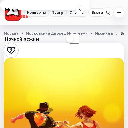
Меню
×
Концерты
Театр
Стендап
Выставки
Квест
Москва
Концерты
Москва
Московский Дворец Молодежи
Мюзиклы
Всё
Ночной режим
☀
☾
Театр
Стендап
Выставки
Квесты
Экскурсии
Спорт
События