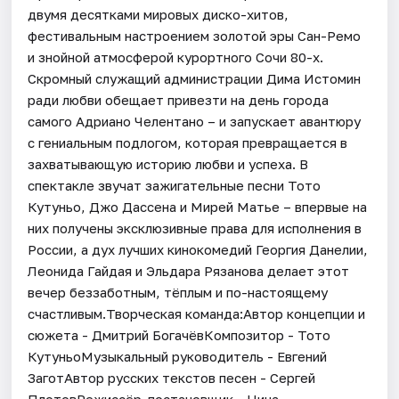
двумя десятками мировых диско-хитов,
фестивальным настроением золотой эры Сан-Ремо
и знойной атмосферой курортного Сочи 80-х.
Скромный служащий администрации Дима Истомин
ради любви обещает привезти на день города
самого Адриано Челентано – и запускает авантюру
с гениальным подлогом, которая превращается в
захватывающую историю любви и успеха. В
спектакле звучат зажигательные песни Тото
Кутуньо, Джо Дассена и Мирей Матье – впервые на
них получены эксклюзивные права для исполнения в
России, а дух лучших кинокомедий Георгия Данелии,
Леонида Гайдая и Эльдара Рязанова делает этот
вечер беззаботным, тёплым и по-настоящему
счастливым.Творческая команда:Автор концепции и
сюжета - Дмитрий БогачёвКомпозитор - Тото
КутуньоМузыкальный руководитель - Евгений
ЗаготАвтор русских текстов песен - Сергей
ПлотовРежиссёр-постановщик - Нина