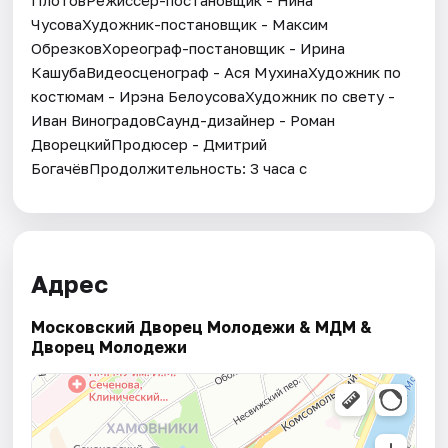
ЧусоваХудожник-постановщик - Максим
ОбрезковХореограф-постановщик - Ирина
КашубаВидеосценограф - Ася МухинаХудожник по
костюмам - Ирэна БелоусоваХудожник по свету -
Иван ВиноградовСаунд-дизайнер - Роман
ДворецкийПродюсер - Дмитрий
БогачёвПродолжительность: 3 часа с
Адрес
Московский Дворец Молодежи & МДМ &
Дворец Молодежи