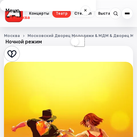
Меню
×
Концерты
Театр
Стендап
Выставки
Квест
Москва
Концерты
Москва
Московский Дворец Молодежи & МДМ & Дворец М
Ночной режим
☀
☾
Театр
Стендап
Выставки
Квесты
Экскурсии
Спорт
События