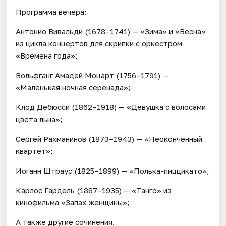
Программа вечера:
Антонио Вивальди (1678–1741) — «Зима» и «Весна»
из цикла концертов для скрипки с оркестром
«Времена года»;
Вольфганг Амадей Моцарт (1756–1791) —
«Маленькая ночная серенада»;
Клод Дебюсси (1862–1918) — «Девушка с волосами
цвета льна»;
Сергей Рахманинов (1873–1943) — «Неоконченный
квартет»;
Иоганн Штраус (1825–1899) — «Полька-пиццикато»;
Карлос Гардель (1887–1935) — «Танго» из
кинофильма «Запах женщины»;
А также другие сочинения.