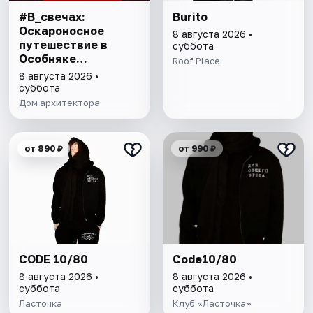
#В_свечах:
Burito
Оскароносное
8 августа 2026 •
путешествие в
суббота
Особняке
Roof Place
Половцова
8 августа 2026 •
суббота
Дом архитектора
от 890 ₽
от 990 ₽
CODE 10/80
Code10/80
8 августа 2026 •
8 августа 2026 •
суббота
суббота
Ласточка
Клуб «Ласточка»