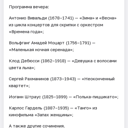
Программа вечера:
Антонио Вивальди (1678–1741) — «Зима» и «Весна»
из цикла концертов для скрипки с оркестром
«Времена года»;
Вольфганг Амадей Моцарт (1756–1791) —
«Маленькая ночная серенада»;
Клод Дебюсси (1862–1918) — «Девушка с волосами
цвета льна»;
Сергей Рахманинов (1873–1943) — «Неоконченный
квартет»;
Иоганн Штраус (1825–1899) — «Полька-пиццикато»;
Карлос Гардель (1887–1935) — «Танго» из
кинофильма «Запах женщины»;
А также другие сочинения.