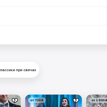
классики при свечах
от 700 ₽
от 1 800 