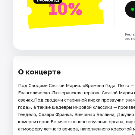
ПРОМОКОД
10%
Рекла
это м
О концерте
Под Сводами Святой Марии: «Времена Года. Лето —
Евангелическо-Лютеранская церковь Святой Марии п
свечах.Под сводами старинной кирхи прозвучит зна
года», а также шедевры мировой классики — произв
Генделя, Сезара Франка, Винченцо Беллини, Джулио 
композиторов.Величественное звучание органа, вир
атмосферу летнего вечера, наполненного красотой 