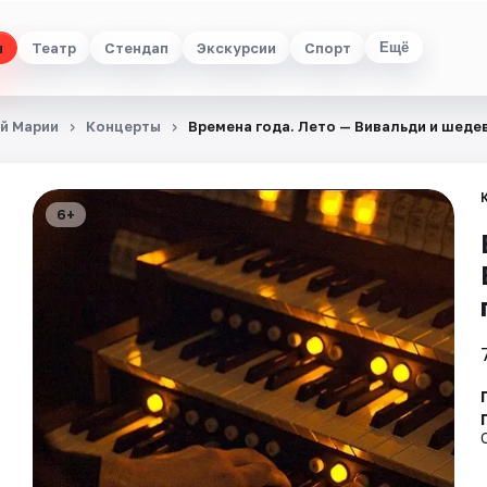
ы
Театр
Стендап
Экскурсии
Спорт
Ещё
й Марии
Концерты
Времена года. Лето — Вивальди и шеде
6+