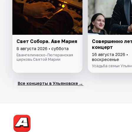
Свет Собора. Аве Мария
Совершенно ле
концерт
8 августа 2026 • суббота
16 августа 2026 •
Евангелическо-Лютеранская
церковь Святой Марии
воскресенье
Усадьба семьи Улья
→
Все концерты в Ульяновске