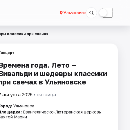
☀
☾
Ульяновск
вры классики при свечах
Концерт
Времена года. Лето —
Вивальди и шедевры классики
при свечах в Ульяновске
7 августа 2026
• пятница
Город:
Ульяновск
Площадка:
Евангелическо-Лютеранская церковь
Святой Марии