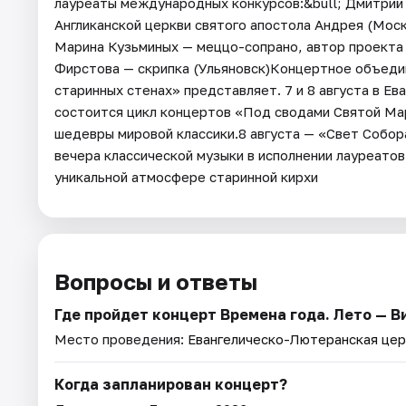
лауреаты международных конкурсов:&bull; Дмитрий 
Англиканской церкви святого апостола Андрея (Москв
Марина Кузьминых — меццо-сопрано, автор проекта 
Фирстова — скрипка (Ульяновск)Концертное объедин
старинных стенах» представляет. 7 и 8 августа в Е
состоится цикл концертов «Под сводами Святой Мар
шедевры мировой классики.8 августа — «Свет Собора
вечера классической музыки в исполнении лауреатов
уникальной атмосфере старинной кирхи
Вопросы и ответы
Где пройдет концерт Времена года. Лето — В
Место проведения:
Евангелическо-Лютеранская цер
Когда запланирован концерт?