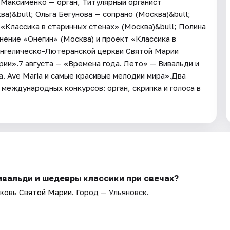
Максименко — орган, Титулярный органист
а)&bull; Ольга Бегунова — сопрано (Москва)&bull;
«Классика в старинных стенах» (Москва)&bull; Полина
ение «Онегин» (Москва) и проект «Классика в
вангелическо-Лютеранской церкви Святой Марии
ии».7 августа — «Времена года. Лето» — Вивальди и
. Ave Maria и самые красивые мелодии мира».Два
 международных конкурсов: орган, скрипка и голоса в
ивальди и шедевры классики при свечах?
ковь Святой Марии
. Город — Ульяновск.