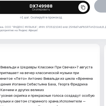
DX749988
Скопировать
1 шаг. Скопируйте промокод
ма. ООО "ЯНДЕКС МУЗЫКА", ИНН: 9705121040 erid: 25H8d7vbP8SRTvHZrUcdLB
ероприятие на Яндекс Афише!
 Вивальди и Шедевры Классики При Свечах»7 августа
риглашает на вечер классической музыки при
менитое «Лето» Антонио Вивальди из цикла «Времена
едения Иоганна Себастьяна Баха, Георга Фридриха
Каччини и других великих
туозная скрипка и прекрасные голоса создадут особую
музыки и светом старинного храма.Исполнители —