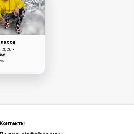
улясов
 2026 •
нье
юч
Контакты