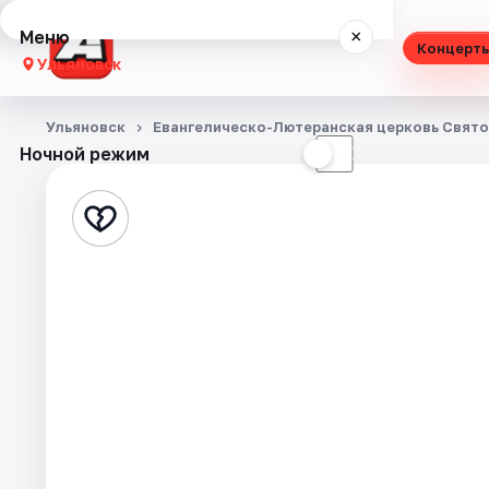
Меню
×
Концерт
Ульяновск
Концерты
Ульяновск
Евангелическо-Лютеранская церковь Свято
Ночной режим
☀
☾
Театр
Стендап
Экскурсии
Спорт
События
Города