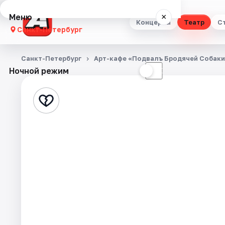
Меню
×
Концерты
Театр
С
Санкт-Петербург
Концерты
Санкт-Петербург
Арт-кафе «Подвалъ Бродячей Собак
Ночной режим
☀
☾
Театр
Стендап
Выставки
Квесты
Экскурсии
Спорт
События