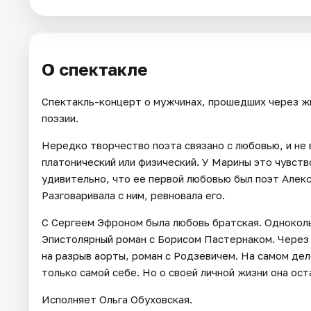
Города
О спектакле
Площадки
Спектакль-концерт о мужчинах, прошедших через ж
Артисты
поэзии.
Рейтинги
Нередко творчество поэта связано с любовью, и не 
платонический или физический. У Марины это чувств
удивительно, что ее первой любовью был поэт Алекс
Разговаривала с ним, ревновала его.
С Сергеем Эфроном была любовь братская. Одноколы
Эпистолярный роман с Борисом Пастернаком. Через с
на разрыв аорты, роман с Родзевичем. На самом дел
только самой себе. Но о своей личной жизни она ост
Исполняет Ольга Обуховская.