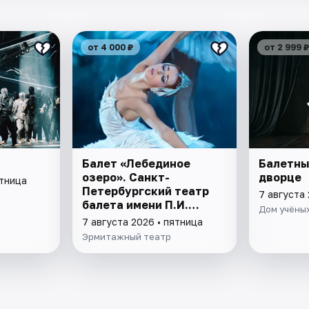
от 4 000 ₽
от 2 999 ₽
Балет «Лебединое
Балетны
озеро». Санкт-
дворце
ятница
Петербургский театр
7 августа 
балета имени П.И.
Дом учёных
Чайковского
7 августа 2026 • пятница
Эрмитажный театр