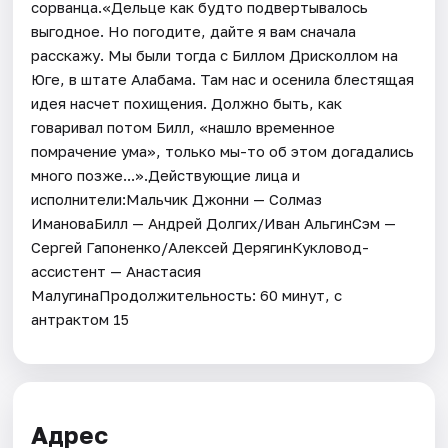
сорванца.«Дельце как будто подвертывалось
выгодное. Но погодите, дайте я вам сначала
расскажу. Мы были тогда с Биллом Дрисколлом на
Юге, в штате Алабама. Там нас и осенила блестящая
идея насчет похищения. Должно быть, как
говаривал потом Билл, «нашло временное
помрачение ума», только мы-то об этом догадались
много позже...».Действующие лица и
исполнители:Мальчик Джонни — Солмаз
ИмановаБилл — Андрей Долгих/Иван АльгинСэм —
Сергей Гапоненко/Алексей ДерягинКукловод-
ассистент — Анастасия
МалугинаПродолжительность: 60 минут, с
антрактом 15
Адрес