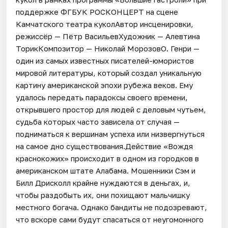
поддержке ФГБУК РОСКОНЦЕРТ на сцене
Камчатского театра куколАвтор инсценировки,
режиссёр — Пётр ВасильевХудожник — Алевтина
ТорикКомпозитор — Николай МорозовО. Генри —
один из самых известных писателей-юмористов
мировой литературы, который создал уникальную
картину американской эпохи рубежа веков. Ему
удалось передать парадоксы своего времени,
открывшего простор для людей с деловым чутьем,
судьба которых часто зависела от случая —
подниматься к вершинам успеха или низвергнуться
на самое дно существования.Действие «Вождя
краснокожих» происходит в одном из городков в
американском штате Алабама. Мошенники Сэм и
Билл Дрисколл крайне нуждаются в деньгах, и,
чтобы раздобыть их, они похищают мальчишку
местного богача. Однако бандиты не подозревают,
что вскоре сами будут спасаться от неугомонного