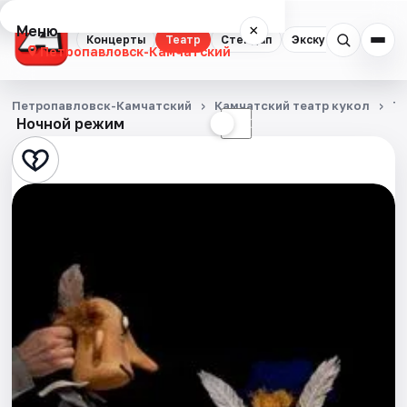
Меню
×
Концерты
Театр
Стендап
Экскурсии
Петропавловск-Камчатский
Концерты
Петропавловск-Камчатский
Камчатский театр кукол
Т
Ночной режим
☀
☾
Театр
Стендап
Экскурсии
События
Города
Площадки