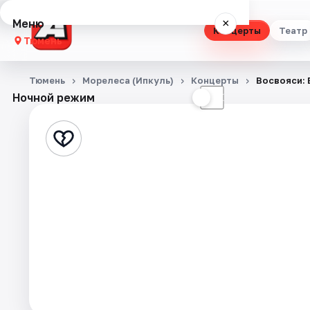
Меню
×
Концерты
Театр
Тюмень
Концерты
Тюмень
Морелеса (Ипкуль)
Концерты
Восвояси: 
Ночной режим
☀
☾
Театр
Стендап
Выставки
Квесты
Экскурсии
Спорт
События