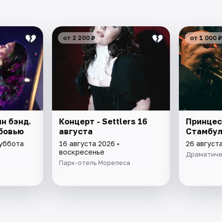
от 2 200 ₽
от 1 000 ₽
н бэнд.
Концерт - Settlers 16
Принцес
бовью
августа
Стамбу
суббота
16 августа 2026 •
26 август
воскресенье
Драматиче
Парк-отель Морелеса