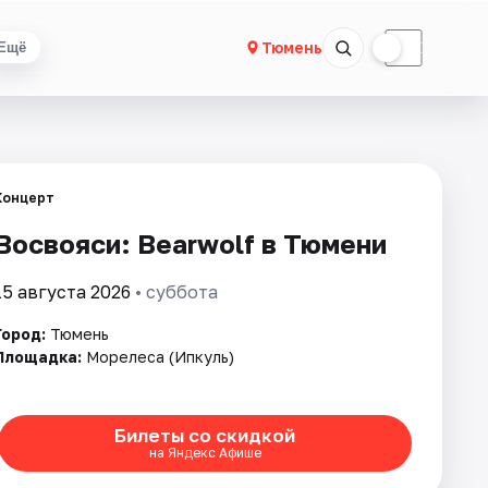
☀
☾
Тюмень
Ещё
Концерт
Восвояси: Bearwolf в Тюмени
15 августа 2026
• суббота
Город:
Тюмень
Площадка:
Морелеса (Ипкуль)
Билеты со скидкой
на Яндекс Афише