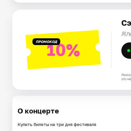
Города
Сэ
Площадки
П
ПРОМОКОД
10%
Артисты
Рейтинги
Рекла
это м
О концерте
Купить билеты на три дня фестиваля