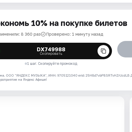
кономь 10% на покупке билетов
рименили: 8 360 раз
Проверено: 1 минуту назад
DX749988
Скопировать
1 шаг. Скопируйте промокод
ма. ООО "ЯНДЕКС МУЗЫКА", ИНН: 9705121040 erid: 25H8d7vbP8SRTvHZrUcdLB
ероприятие на Яндекс Афише!