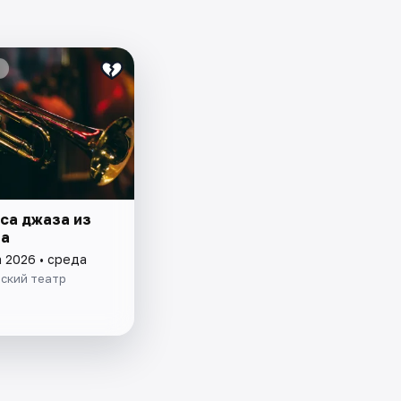
са джаза из
ла
а 2026 • среда
ский театр