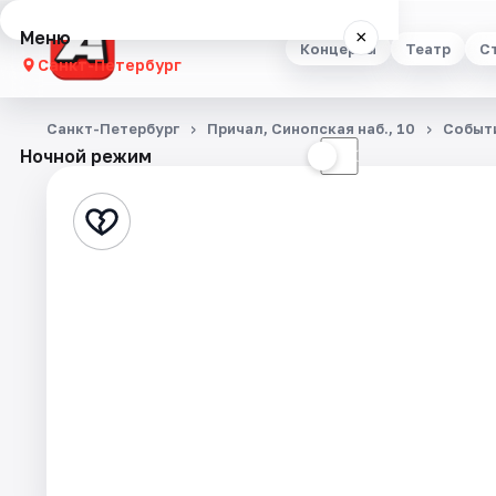
Меню
×
Концерты
Театр
С
Санкт-Петербург
Концерты
Санкт-Петербург
Причал, Синопская наб., 10
Событ
Ночной режим
☀
☾
Театр
Стендап
Выставки
Квесты
Экскурсии
Спорт
События