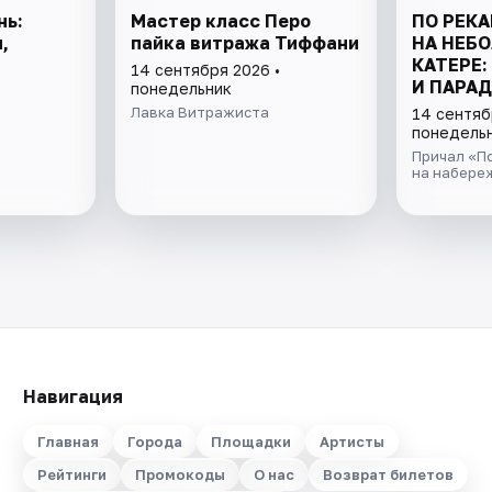
нь:
Мастер класс Перо
ПО РЕКА
,
пайка витража Тиффани
НА НЕБ
КАТЕРЕ:
14 сентября 2026 •
И ПАРАД
понедельник
Лавка Витражиста
14 сентяб
понедель
Причал «По
на набере
Навигация
Главная
Города
Площадки
Артисты
Рейтинги
Промокоды
О нас
Возврат билетов