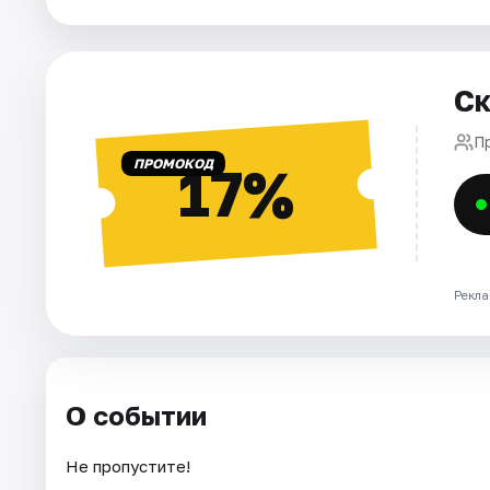
Города
Ск
Площадки
П
Артисты
ПРОМОКОД
17%
Рейтинги
Рекла
О событии
Не пропустите!