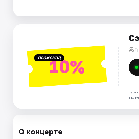
Города
Площадки
Сэ
Артисты
П
ПРОМОКОД
10%
Рейтинги
Рекла
это м
О концерте