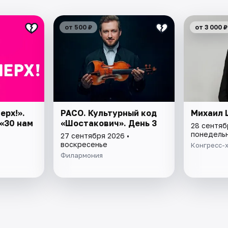
от 500 ₽
от 3 000 ₽
ерх!».
РАСО. Культурный код
Михаил 
«30 нам
«Шостакович». День 3
28 сентяб
понедель
27 сентября 2026 •
воскресенье
Конгресс-
Филармония