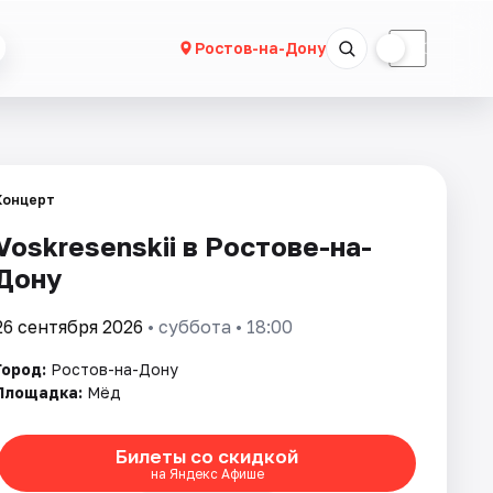
☀
☾
Ростов-на-Дону
Концерт
Voskresenskii в Ростове-на-
Дону
26 сентября 2026
• суббота • 18:00
Город:
Ростов-на-Дону
Площадка:
Мёд
Билеты со скидкой
на Яндекс Афише