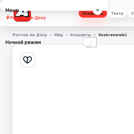
Меню
×
Концерты
Театр
С
Ростов-на-Дону
Концерты
Ростов-на-Дону
Мёд
Концерты
Voskresenskii
Ночной режим
☀
☾
Театр
Стендап
Выставки
Квесты
Экскурсии
Спорт
События