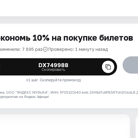
кономь 10% на покупке билетов
рименили: 7 895 раз
Проверено: 1 минуту назад
DX749988
Скопировать
1 шаг. Скопируйте промокод
ма. ООО "ЯНДЕКС МУЗЫКА", ИНН: 9705121040 erid: 25H8d7vbP8SRTvHZrUcdLB
ероприятие на Яндекс Афише!