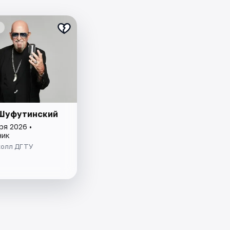
Шуфутинский
ря 2026 •
ник
холл ДГТУ