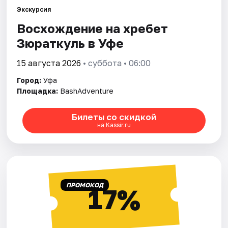
Города
Экскурсия
Восхождение на хребет
Площадки
Зюраткуль в Уфе
Артисты
15 августа 2026
• суббота • 06:00
Рейтинги
Город:
Уфа
Площадка:
BashAdventure
Билеты со скидкой
на Kassir.ru
ПРОМОКОД
17%