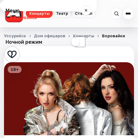
Меню
×
Концерты
Театр
Стендап
Уссурийск
Концерты
Уссурийск
Дом офицеров
Концерты
Воровайки
Ночной режим
☀
☾
Театр
Стендап
18+
События
Города
Площадки
Артисты