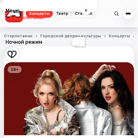
Меню
×
Концерты
Театр
Стендап
Стерлитамак
Концерты
Стерлитамак
Городской дворец культуры
Концерты
Ночной режим
☀
☾
Театр
Стендап
18+
События
Города
Площадки
Артисты