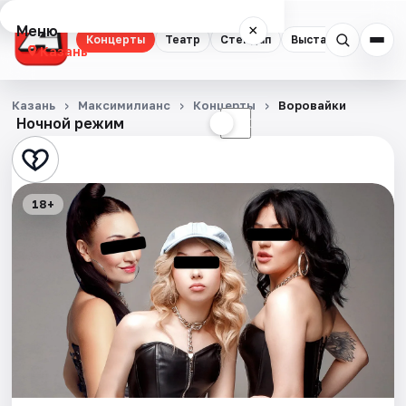
Меню
×
Концерты
Театр
Стендап
Выставки
Квест
Казань
Концерты
Казань
Максимилианс
Концерты
Воровайки
Ночной режим
☀
☾
Театр
Стендап
18+
Выставки
Квесты
Экскурсии
Спорт
События