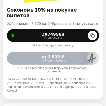
Сэкономь 10% на покупке
билетов
Применили: 8 679 раз
Проверено: 1 минуту назад
DX749988
Скопировать
1 шаг. Скопируйте промокод
от 1 800 ₽
на Яндекс Афише
2 шаг. Выберите билет и примените промокод
до оплаты
Реклама. ООО "ЯНДЕКС МУЗЫКА", ИНН: 9705121040 erid:
25H8d7vbP8SRTvHZrUcdLB
Действует до 30 сентября 2026
при покупке билетов от 3 000 ₽ на это мероприятие на Яндекс
Афише!