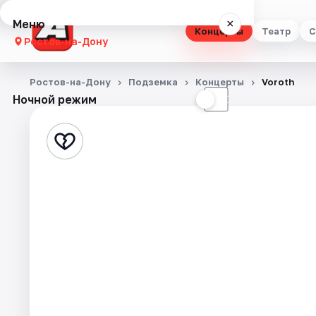
Меню
×
Концерты
Театр
С
Ростов-на-Дону
Концерты
Ростов-на-Дону
Подземка
Концерты
Voroth
Ночной режим
☀
☾
Театр
Стендап
Выставки
Квесты
Экскурсии
Спорт
События