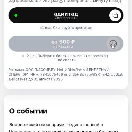
Применили: 2 257 раз
Проверено: 1 минуту назад
адмитад
Скопировать
1 шаг. Скопируйте промокод
от 900 ₽
на Kassir.ru
2 шаг. Выберите билет и примените промокод
до оплаты
Реклама. ООО "КАССИР.РУ-НАЦИОНАЛЬНЫЙ БИЛЕТНЫЙ
ОПЕРАТОР", ИНН: 7841075409 erid: 25H8d7vbP8SRTvHZrUcdLB.
Действует до 31 августа 2026
О событии
Воронежский океанариум – единственный в
Черноземье, настоящий оазис природы в большом