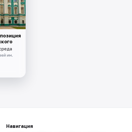
спозиция
ского
 среда
ей им.
Навигация