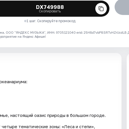
DX749988
Скопировать
1 шаг. Скопируйте промокод
ма. ООО "ЯНДЕКС МУЗЫКА", ИНН: 9705121040 erid: 25H8d7vbP8SRTvHZrUcdLB
ероприятие на Яндекс Афише!
океанариума:
мье, настоящий оазис природы в большом городе.
четыре тематические зоны: «Леса и степи»,