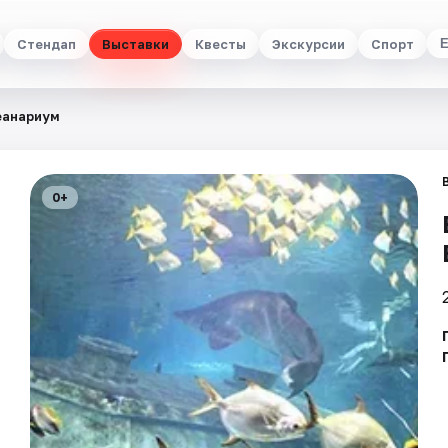
Стендап
Выставки
Квесты
Экскурсии
Спорт
еанариум
0+