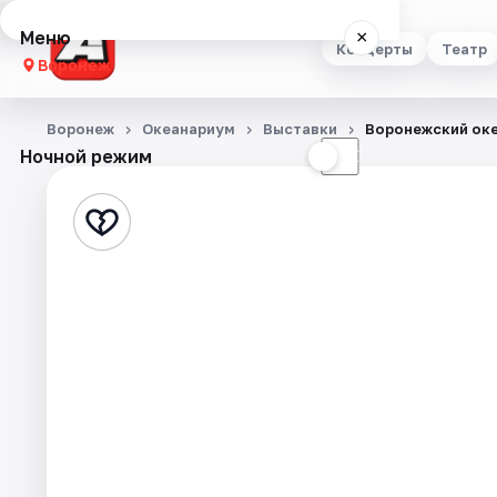
Меню
×
Концерты
Театр
Воронеж
Концерты
Воронеж
Океанариум
Выставки
Воронежский ок
Ночной режим
☀
☾
Театр
Стендап
Выставки
Квесты
Экскурсии
Спорт
События