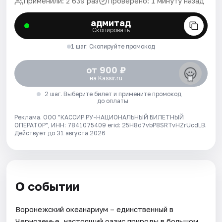
Применили: 2 639 раз
Проверено: 1 минуту назад
адмитад
Скопировать
1 шаг. Скопируйте промокод
от 900 ₽
на Kassir.ru
2 шаг. Выберите билет и примените промокод
до оплаты
Реклама. ООО "КАССИР.РУ-НАЦИОНАЛЬНЫЙ БИЛЕТНЫЙ
ОПЕРАТОР", ИНН: 7841075409 erid: 25H8d7vbP8SRTvHZrUcdLB.
Действует до 31 августа 2026
О событии
Воронежский океанариум – единственный в
Черноземье, настоящий оазис природы в большом