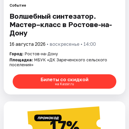
Событие
Волшебный синтезатор.
Города
Мастер–класс в Ростове-на-
Площадки
Дону
Артисты
16 августа 2026
• воскресенье • 14:00
Город:
Ростов-на-Дону
Рейтинги
Площадка:
МБУК «ДК Зареченского сельского
поселения»
Билеты со скидкой
на Kassir.ru
ПРОМОКОД
17%