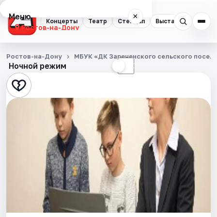
Меню
×
Концерты
Театр
Стендап
Выставки
Квест
Ростов-на-Дону
Концерты
Ростов-на-Дону
МБУК «ДК Зареченского сельского посел
Ночной режим
☀
☾
Театр
Стендап
Выставки
Квесты
Экскурсии
Спорт
События