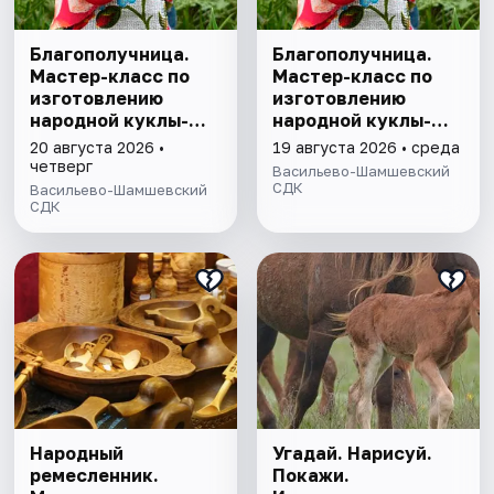
Благополучница.
Благополучница.
Мастер-класс по
Мастер-класс по
изготовлению
изготовлению
народной куклы-
народной куклы-
оберега
оберега
20 августа 2026 •
19 августа 2026 • среда
четверг
Васильево-Шамшевский
СДК
Васильево-Шамшевский
СДК
Народный
Угадай. Нарисуй.
ремесленник.
Покажи.