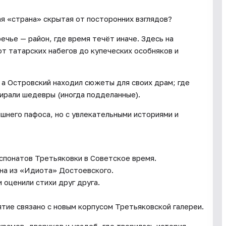
ая «страна» скрытая от посторонних взглядов?
ечье — район, где время течёт иначе. Здесь на
т татарских набегов до купеческих особняков и
, а Островский находил сюжеты для своих драм; где
ирали шедевры (иногда подделанные).
шнего пафоса, но с увлекательными историями и
спонатов Третьяковки в Советское время.
на из «Идиота» Достоевского.
 оценили стихи друг друга.
ятие связано с новым корпусом Третьяковской галереи.
рамов, двориков и усадеб, где творилась история.