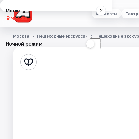
Меню
×
Концерты
Театр
Москва
Концерты
Москва
Пешеходные экскурсии
Пешеходные экскур
Ночной режим
☀
☾
Театр
Стендап
Выставки
Квесты
Экскурсии
Спорт
События