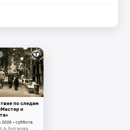
твие по следам
«Мастер и
та»
а 2026 • суббота
М. А. Булгакова