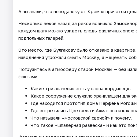
А вы знали, что неподалеку от Кремля прячется цел
Несколько веков назад за рекой возникло Замосквор
каждом шагу можно увидеть следы различных эпох: о
подпольных галерей.
Это место, где Булгакову было отказано в квартире
наводнения угрожали смыть Москву, а меценаты соб
Погрузитесь в атмосферу старой Москвы — без изли
фактами.
Какие три значения есть у слова «ордынец».
Какое сооружение служило хранилищем для эк
Где находится прототип дома Парфена Рогожи
Где встретились Цветаева и Ахматова и как они
Что называли «московской свечой» и почему.
Что такое «шпалерная развеска» и как это пон
Формат: Живая прогулка с атмосферными паузами у х