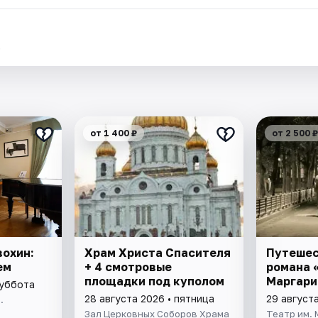
.
от 1 400 ₽
от 2 500 ₽
охин:
Храм Христа Спасителя
Путешес
ем
+ 4 смотровые
романа 
площадки под куполом
Маргари
суббота
28 августа 2026 • пятница
29 август
.
Зал Церковных Соборов Храма
Театр им. 