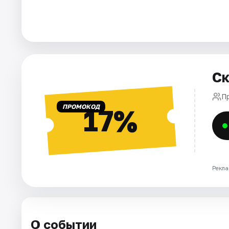
Города
Площадки
Ск
Артисты
П
Рейтинги
ПРОМОКОД
17%
Рекла
О событии