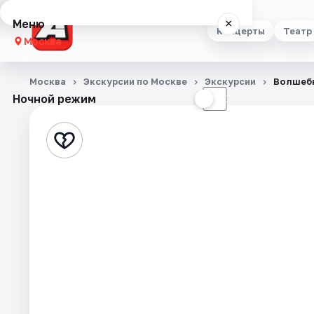
Меню
×
Концерты
Театр
Москва
Концерты
Москва
Экскурсии по Москве
Экскурсии
Волшебн
Ночной режим
☀
☾
Театр
Стендап
Выставки
Квесты
Экскурсии
Спорт
События