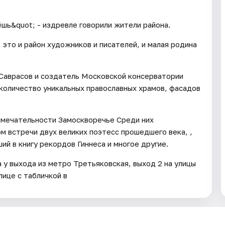
шь&quot; - издревле говорили жители района.
 это и район художников и писателей, и малая родина
 Саврасов и создатель Московской консерватории
количество уникальных православных храмов, фасадов
имечательности Замоскворечье Среди них
м встречи двух великих поэтесс прошедшего века, ,
ий в книгу рекордов Гиннеса и многое другие.
 у выхода из метро Третьяковская, выход 2 на улицы
лице с табличкой в