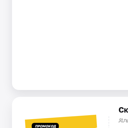
Города
Площадки
Артисты
Рейтинги
Ск
П
ПРОМОКОД