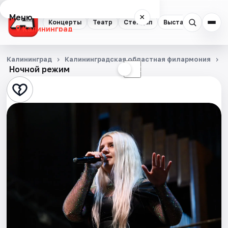
Меню
×
Концерты
Театр
Стендап
Выставки
Экску
Калининград
Концерты
Калининград
Калининградская областная филармония
И
Ночной режим
☀
☾
Театр
Стендап
Выставки
Экскурсии
Спорт
События