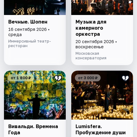
Вечные. Шопен
Музыка для
камерного
16 сентября 2026 •
оркестра
среда
Иммерсивный театр-
20 сентября 2026 •
ресторан
воскресенье
Московская
консерватория
от 1 800 ₽
от 3 000 ₽
Вивальди. Времена
Lumisfera.
Года
Пробуждение души