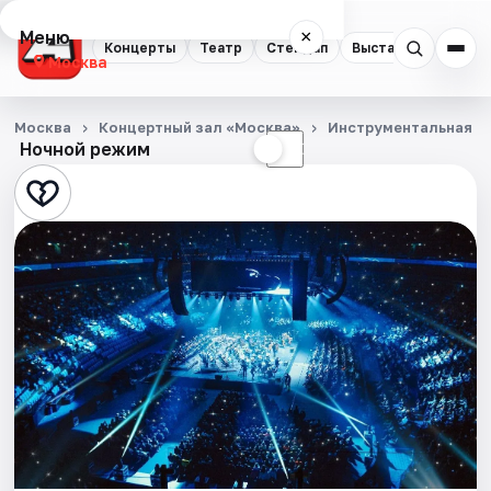
Меню
×
Концерты
Театр
Стендап
Выставки
Квест
Москва
Концерты
Москва
Концертный зал «Москва»
Инструментальная м
Ночной режим
☀
☾
Театр
Стендап
Выставки
Квесты
Экскурсии
Спорт
События